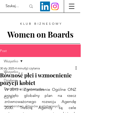
KLUB BIZNESOWY
Women on Boards
Post
Wszystko
30 sty 2025
4 minut(y) czytania
Wszystko
Równość płci i wzmocnienie
Działania
pozycji kobiet
Transformacja systemowa
W 2015 r. Zgromadzenie Ogólne ONZ 
przyjęło globalny plan na rzecz 
Cel 5
zrównoważonego rozwoju Agendę 
ministerstwo aktywów państwowych
2030. Treścią Agendy są cele 