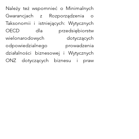
Należy też wspomnieć o Minimalnych 
Gwarancjach z Rozporządzenia o 
Taksonomii i istniejących: Wytycznych 
OECD dla przedsiębiorstw 
wielonarodowych dotyczących 
odpowiedzialnego prowadzenia 
działalności biznesowej i Wytycznych 
ONZ dotyczących biznesu i praw 
człowieka, a które zachęcają do 
wprowadzenia właściwych praktyk w 
przedsiębiorstwie w zakresie 
budowania równości płci i wzmocnienia 
pozycji kobiet. Działalność, która nie 
spełnia Minimalnych Gwarancji nie 
może być uznana, a w konsekwencji 
raportowana jako działalność 
zrównoważona środowiskowo.