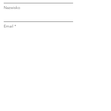
Nazwisko
Email
Wiadomość uzasadniająca zgloszenie
Firma
Stanowisko