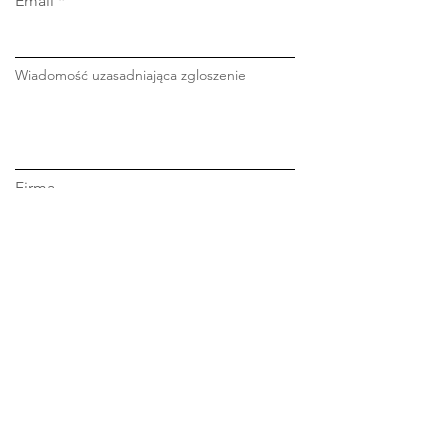
Email
Wiadomość uzasadniająca zgloszenie
Firma
Stanowisko
Reprezentuję
Zarząd
Radę Nadzorczą
Stanowisko kierownicze niższego