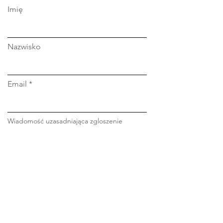
Imię
Nazwisko
Email
Wiadomość uzasadniająca zgloszenie
Firma
Stanowisko