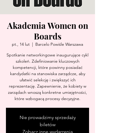
Akademia Women on
Boards
pt., 14 lut
  |  
Barcelo Powiśle Warszawa
Spotkanie networkingowe inaugurujące cykl
szkoleń. Zdefiniowanie kluczowych
kompetencji, które powinny posiadać
kandydatki na stanowiska zarządcze, aby
ułatwić selekcję i zwiększyć ich
reprezentację. Zapewnienie, że kobiety w
zarządach wnoszą konkretne umiejętności,
które wzbogacą procesy decyzyjne.
Nie prowadzimy sprzedaży
biletów
Zobacz inne wydarzenia