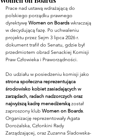
Women on Boards
Prace nad ustawą wdrażającą do 
polskiego porządku prawnego 
dyrektywę 
Women on Boards
 wkraczają 
w decydującą fazę. Po uchwaleniu 
projektu przez Sejm 3 lipca 2026 r. 
dokument trafił do Senatu, gdzie był 
przedmiotem obrad Senackiej Komisji 
Praw Człowieka i Praworządności.
Do udziału w posiedzeniu komisji jako 
strona społeczna reprezentująca 
środowisko kobiet zasiadających w 
zarządach, radach nadzorczych oraz 
najwyższą kadrę menedżerską
 został 
zaproszony klub 
Women on Boards
. 
Organizację reprezentowały Agata 
Dorożalska, Członkini Rady 
Zarządzającej, oraz Zuzanna Śladowska-