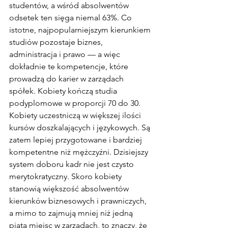
studentów, a wśród absolwentów 
odsetek ten sięga niemal 63%. Co 
istotne, najpopularniejszym kierunkiem 
studiów pozostaje biznes, 
administracja i prawo — a więc 
dokładnie te kompetencje, które 
prowadzą do karier w zarządach 
spółek. Kobiety kończą studia 
podyplomowe w proporcji 70 do 30. 
Kobiety uczestniczą w większej ilości 
kursów doszkalających i językowych. Są 
zatem lepiej przygotowane i bardziej 
kompetentne niż mężczyźni. Dzisiejszy 
system doboru kadr nie jest czysto 
merytokratyczny. Skoro kobiety 
stanowią większość absolwentów 
kierunków biznesowych i prawniczych, 
a mimo to zajmują mniej niż jedną 
piątą miejsc w zarządach, to znaczy, że 