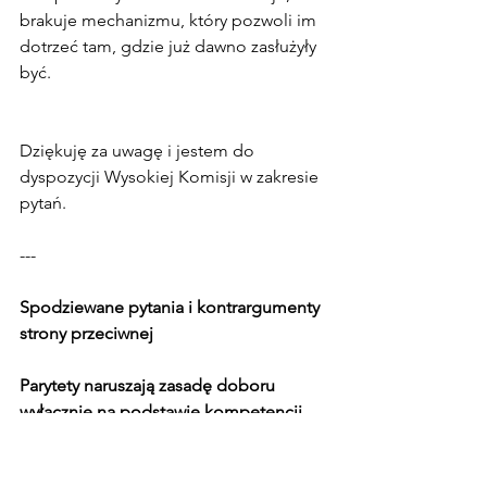
brakuje mechanizmu, który pozwoli im 
dotrzeć tam, gdzie już dawno zasłużyły 
być.
Dziękuję za uwagę i jestem do 
dyspozycji Wysokiej Komisji w zakresie 
pytań.
---
Spodziewane pytania i kontrargumenty 
strony przeciwnej
Parytety naruszają zasadę doboru 
wyłącznie na podstawie kompetencji
Odpowiedź:** To założenie, że 