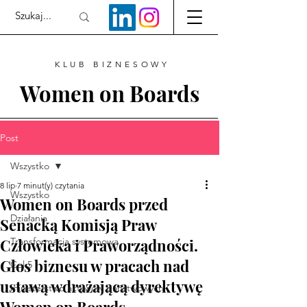
KLUB BIZNESOWY
Women on Boards
Post
Wszystko
8 lip
7 minut(y) czytania
Wszystko
Women on Boards przed
Działania
Senacką Komisją Praw
Człowieka i Praworządności.
Transformacja systemowa
Głos biznesu w pracach nad
Cel 5
ustawą wdrażającą dyrektywę
ministerstwo aktywów państwowych